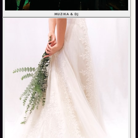
MUZIKA & DJ