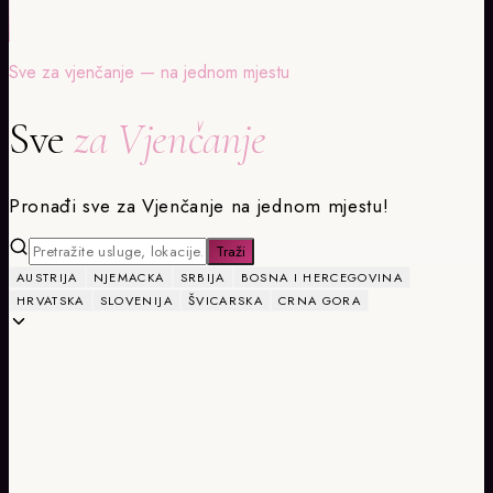
Sve za vjenčanje — na jednom mjestu
Sve
za Vjenčanje
Pronađi sve za Vjenčanje na jednom mjestu!
Traži
AUSTRIJA
NJEMACKA
SRBIJA
BOSNA I HERCEGOVINA
HRVATSKA
SLOVENIJA
ŠVICARSKA
CRNA GORA