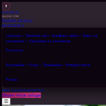
SVADBENI
SALONI.COM
PRONAĐI LOKACIJU
KATEGORIJE ▾
Lokacije
—
Restoran sal
—
Svadbeni salon
—
Šator na
otvorenom
—
Vjenčanje na otvorenom
Pozivnice
Kozmetika
—
Frizer
—
Šminkerka
—
Komplet servis
Prsten
VAŠE USLUGE
FAQ
KONTAKT
Objavi tvoje usluge